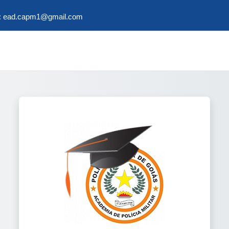
:
ead.capm1@gmail.com
Acesso a Ensino 